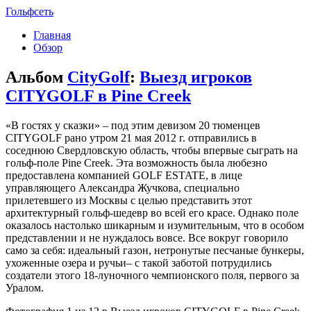
Гольфсеть
Главная
Обзор
Альбом
CityGolf
:
Выезд игроков
CITYGOLF в Pine Creek
«В гостях у сказки» – под этим девизом 20 тюменцев
CITYGOLF рано утром 21 мая 2012 г. отправились в
соседнюю Свердловскую область, чтобы впервые сыграть на
гольф-поле Pine Creek. Эта возможность была любезно
предоставлена компанией GOLF ESTATE, в лице
управляющего Александра Жучкова, специально
прилетевшего из Москвы с целью представить этот
архитектурный гольф-шедевр во всей его красе. Однако поле
оказалось настолько шикарным и изумительным, что в особом
представлении и не нуждалось вовсе. Все вокруг говорило
само за себя: идеальный газон, нетронутые песчаные бункеры,
ухоженные озера и ручьи– с такой заботой потрудились
создатели этого 18-луночного чемпионского поля, первого за
Уралом.