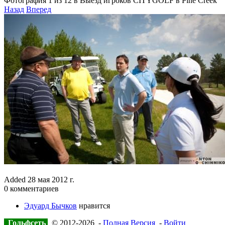
Фотография 1 из 12 в Выезд игроков CITYGOLF в Pine Creek
Назад
Вперед
Added
28 мая 2012 г.
0 комментариев
Эдуард Бычков
нравится
Гольфсеть
© 2012-2026 -
Полная Версия
-
Войти